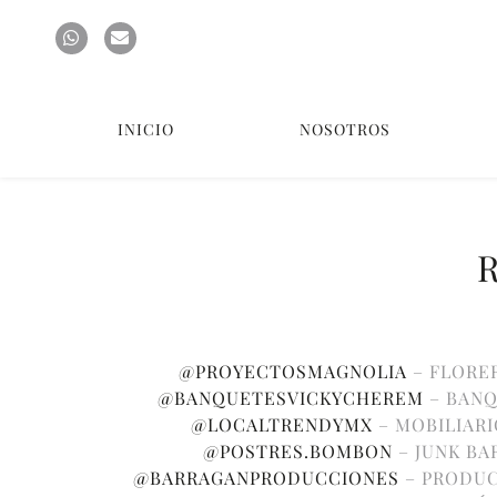
INICIO
NOSOTROS
@PROYECTOSMAGNOLIA
– FLORE
@BANQUETESVICKYCHEREM
– BAN
@LOCALTRENDYMX
– MOBILIAR
@POSTRES.BOMBON
– JUNK BA
@BARRAGANPRODUCCIONES
– PRODU