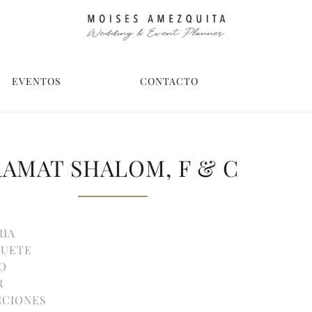
EVENTOS
CONTACTO
RAMAT SHALOM, F & C
RIA
QUETE
IO
R
CCIONES